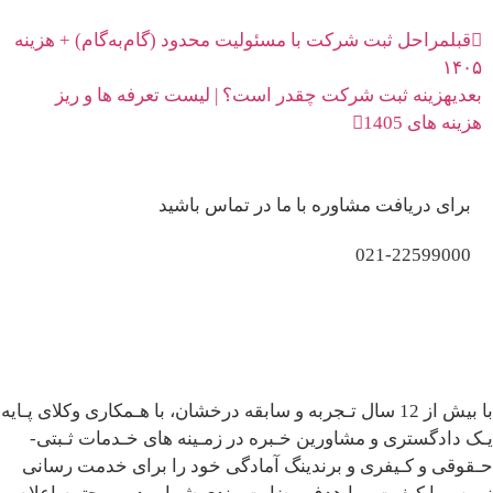
قبل
مراحل ثبت شرکت با مسئولیت محدود (گام‌به‌گام) + هزینه
۱۴۰۵
بعدی
هزینه ثبت شرکت چقدر است؟ | لیست تعرفه ها و ریز
هزینه های 1405
برای دریافت مشاوره با ما در تماس باشید
021-22599000
با بیش از 12 سال تـجربه و سابقه درخشان، با هـمکاری وکلای پـایه
یـک دادگستری و مشاورین خـبره در زمـینه های خـدمات ثـبتی-
حـقوقی و کـیفری و برندینگ آمادگی خود را برای خدمت رسانی