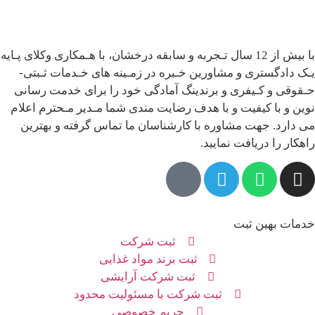
با بیش از 12 سال تـجربه و سابقه درخشان، با هـمکاری وکلای پـایه
یـک دادگستری و مشاورین خـبره در زمـینه های خـدمات ثـبتی-
حـقوقی و کـیفری و برندینگ آمادگی خود را برای خدمت رسانی
نوین و با کیفیت و با هدف رضایت مندی شما مـدیر مـحترم اعلام
می دارد. جهت مشاوره با کارشناسان ما تماس گرفته و بهترین
راهکار را دریافت نمایید.
خدمات بهین ثبت
ثبت شرکت
ثبت برند مواد غذایی
ثبت شرکت آرایشی
ثبت شرکت با مسئولیت محدود
حریم خصوصی