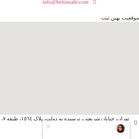
info@behinsabt.com
موقعیت بهین ثبت
تهران، خیابان شریعتی، نرسیده به دولت، پلاک ١٥٦٤، طبقه ٧،
واحد ٢٠